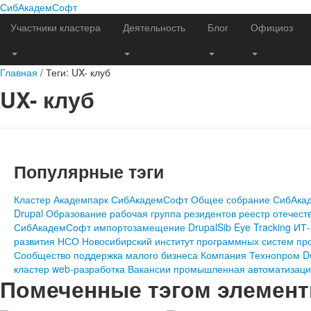
СибАкадемСофт
Участники кластера
Деятельность
Блог
Официоз
Главная
/
Теги: UX- клуб
UX- клуб
Популярные тэги
Кластер
Академпарк
СибАкадемСофт
Общее собрание СибАка
Drupal
Образование
рабочая группа резидентов
реестр отечест
СибАкадемСофт
импортозамещение
DrupalSib
Eye Tracking
ИТ
развития НСО
Новосибирский институт программных систем
пр
Сообщество
поддержка малого бизнеса
Компания
Технопром
D
кластер
web-разработка
Вакансии
промышленная автоматизац
Помеченные тэгом элемен