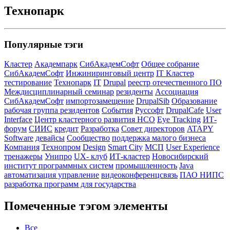
Технопарк
Популярные тэги
Кластер
Академпарк
СибАкадемСофт
Общее собрание
СибАкадемСофт
Инжиниринговый центр
IT Кластер
тестирование
Технопарк
IT
Drupal
реестр отечественного ПО
Междисциплинарный семинар
резиденты
Ассоциация
СибАкадемСофт
импортозамещение
DrupalSib
Образование
рабочая группа резидентов
События
Руссофт
DrupalCafe
User
Interface
Центр кластерного развития НСО
Eye Tracking
ИТ-
форум
СИИС
кредит
Разработка
Совет директоров
ATAPY
Software
девайсы
Сообщество
поддержка малого бизнеса
Компания
Технопром
Design
Smart City
МСП
User Experience
тренажеры
Унипро
UX- клуб
ИТ-кластер
Новосибирский
институт программных систем
промышленность
Java
автоматизация управление
видеоконференцсвязь
ПАО НИПС
разработка программ для государства
Помеченные тэгом элементы
Все