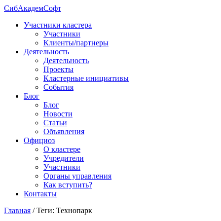
СибАкадемСофт
Участники кластера
Участники
Клиенты/партнеры
Деятельность
Деятельность
Проекты
Кластерные инициативы
События
Блог
Блог
Новости
Статьи
Объявления
Официоз
О кластере
Учредители
Участники
Органы управления
Как вступить?
Контакты
Главная
/
Теги: Технопарк