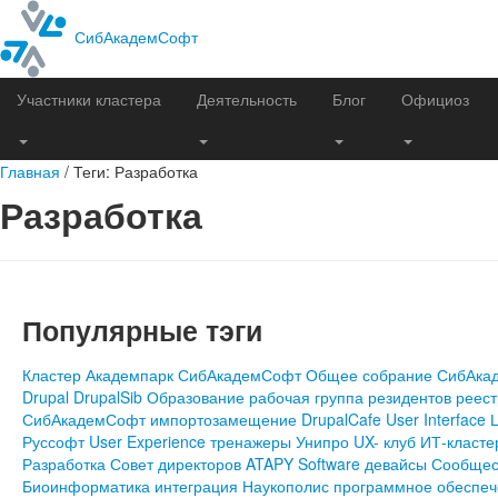
СибАкадемСофт
Участники кластера
Деятельность
Блог
Официоз
Главная
/
Теги: Разработка
Разработка
Популярные тэги
Кластер
Академпарк
СибАкадемСофт
Общее собрание СибАка
Drupal
DrupalSib
Образование
рабочая группа резидентов
реест
СибАкадемСофт
импортозамещение
DrupalCafe
User Interface
Руссофт
User Experience
тренажеры
Унипро
UX- клуб
ИТ-класте
Разработка
Совет директоров
ATAPY Software
девайсы
Сообщес
Биоинформатика
интеграция
Наукополис
программное обеспеч