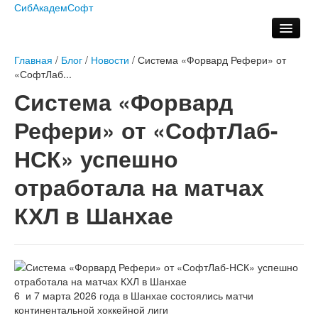
СибАкадемСофт
Участники кластера
Главная
/
Блог
/
Новости
/
Система «Форвард Рефери» от
«СофтЛаб...
Система «Форвард
Деятельность
Рефери» от «СофтЛаб-
Блог
НСК» успешно
отработала на матчах
Официоз
КХЛ в Шанхае
Контакты
6 и 7 марта 2026 года в Шанхае состоялись матчи
континентальной хоккейной лиги