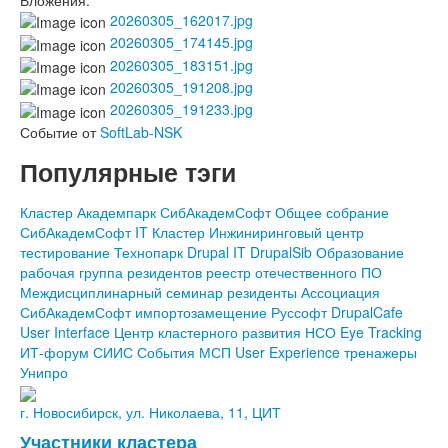
Вложения:
20260305_162017.jpg
20260305_174145.jpg
20260305_183151.jpg
20260305_191208.jpg
20260305_191233.jpg
Событие от
SoftLab-NSK
Популярные тэги
Кластер
Академпарк
СибАкадемСофт
Общее собрание
СибАкадемСофт
IT Кластер
Инжиниринговый центр
тестирование
Технопарк
Drupal
IT
DrupalSib
Образование
рабочая группа резидентов
реестр отечественного ПО
Междисциплинарный семинар
резиденты
Ассоциация
СибАкадемСофт
импортозамещение
Руссофт
DrupalCafe
User Interface
Центр кластерного развития НСО
Eye Tracking
ИТ-форум
СИИС
События
МСП
User Experience
тренажеры
Унипро
г. Новосибирск, ул. Николаева, 11, ЦИТ
Участники кластера