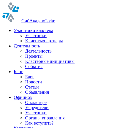
СибАкадемСофт
Участники кластера
Участники
Клиенты/партнеры
Деятельность
Деятельность
Проекты
Кластерные инициативы
События
Блог
Блог
Новости
Статьи
Объявления
Официоз
О кластере
Учредители
Участники
Органы управления
Как вступить?