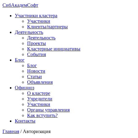
СибАкадемСофт
Участники кластера
Участники
Клиенты/партнеры
Деятельность
Деятельность
Проекты
Кластерные инициативы
События
Блог
Блог
Новости
Статьи
Объявления
Официоз
О кластере
Учредители
Участники
Органы управления
Как вступить?
Контакты
Главная
/
Авторизация